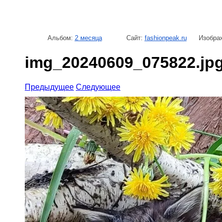
Альбом:
2 месяца
Сайт:
fashionpeak.ru
Изображ
img_20240609_075822.jp
Предыдущее
Следующее