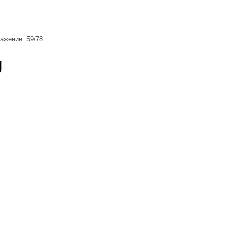
ажение: 59/78
g