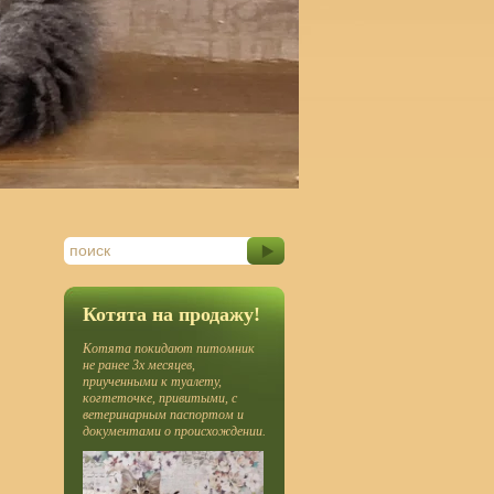
Котята на продажу!
Котята покидают питомник
не ранее 3х месяцев,
приученными к туалету,
когтеточке, привитыми, с
ветеринарным паспортом и
документами о происхождении.