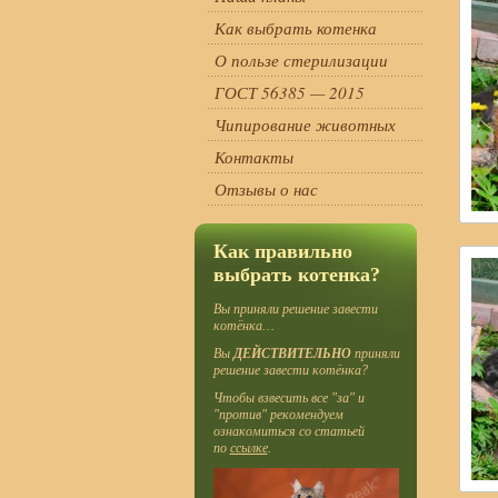
Как выбрать котенка
О пользе стерилизации
ГОСТ 56385 — 2015
Чипирование животных
Контакты
Отзывы о нас
Как правильно
выбрать котенка?
Вы приняли решение завести
котёнка…
Вы
ДЕЙСТВИТЕЛЬНО
приняли
решение завести котёнка?
Чтобы взвесить все "за" и
"против" рекомендуем
ознакомиться со статьей
по
ссылке
.