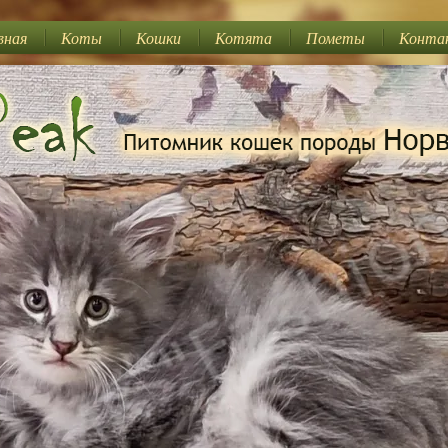
вная
Коты
Кошки
Котята
Пометы
Конта