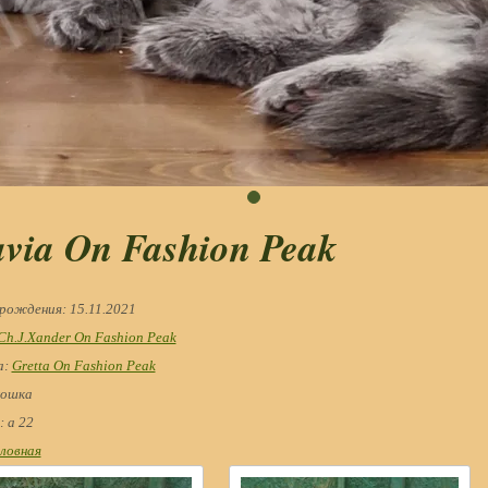
via On Fashion Peak
рождения
: 15.11.2021
Ch.J.Xander On Fashion Peak
а
:
Gretta On Fashion Peak
кошка
: a 22
ловная