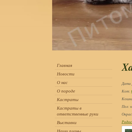
Xa
Главная
Новости
О нас
Дата
О породе
Кот
:
Кастраты
Кошк
Пол
:
Кастраты в
ответственные руки
Окрас
Выставки
Родос
Наши планы